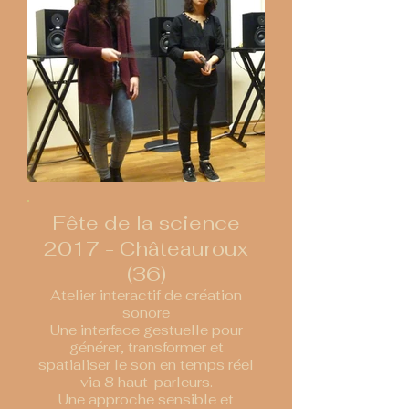
Fête de la science
2017
- Châteauroux
(36)
Atelier interactif de création
sonore
Une interface gestuelle pour
générer, transformer et
spatialiser le son en temps réel
via 8 haut-parleurs.
Une approche sensible et