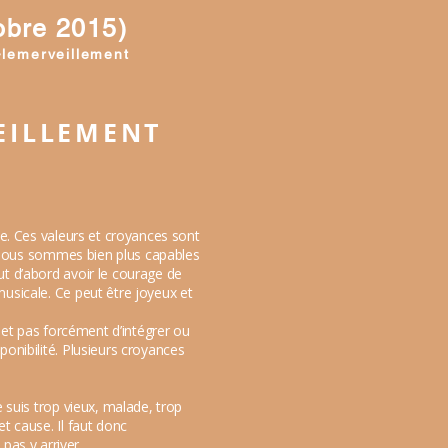
obre 2015)
-lemerveillement
VEILLEMENT
le. Ces valeurs et croyances sont
ue nous sommes bien plus capables
ut d’abord avoir le courage de
usicale. Ce peut être joyeux et
rmet pas forcément d’intégrer ou
onibilité. Plusieurs croyances
 suis trop vieux, malade, trop
t cause. Il faut donc
as y arriver.