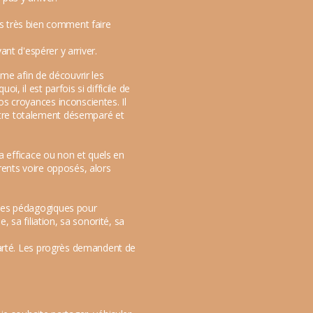
ours très bien comment faire
vant d'espérer y arriver.
me afin de découvrir les
, il est parfois si difficile de
os croyances inconscientes. Il
être totalement désemparé et
ra efficace ou non et quels en
férents voire opposés, alors
odes pédagogiques pour
, sa filiation, sa sonorité, sa
clarté. Les progrès demandent de