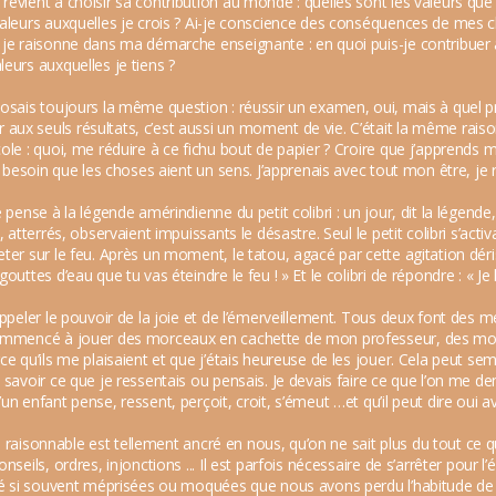
evient à choisir sa contribution au monde : quelles sont les valeurs que 
valeurs auxquelles je crois ? Ai-je conscience des conséquences de mes 
 je raisonne dans ma démarche enseignante : en quoi puis-je contribuer 
eurs auxquelles je tiens ?
osais toujours la même question : réussir un examen, oui, mais à quel pr
ux seuls résultats, c’est aussi un moment de vie. C’était la même raison
ole : quoi, me réduire à ce fichu bout de papier ? Croire que j’apprends me
s besoin que les choses aient un sens. J’apprenais avec tout mon être, je r
e pense à la légende amérindienne du petit colibri : un jour, dit la légend
, atterrés, observaient impuissants le désastre. Seul le petit colibri s’acti
er sur le feu. Après un moment, le tatou, agacé par cette agitation dérisoire
outtes d’eau que tu vas éteindre le feu ! » Et le colibri de répondre : « Je 
ppeler le pouvoir de la joie et de l’émerveillement. Tous deux font des merv
commencé à jouer des morceaux en cachette de mon professeur, des mor
ce qu’ils me plaisaient et que j’étais heureuse de les jouer. Cela peut sem
 savoir ce que je ressentais ou pensais. Je devais faire ce que l’on me de
un enfant pense, ressent, perçoit, croit, s’émeut …et qu’il peut dire oui a
 le raisonnable est tellement ancré en nous, qu’on ne sait plus du tout ce 
nseils, ordres, injonctions ... Il est parfois nécessaire de s’arrêter pour 
té si souvent méprisées ou moquées que nous avons perdu l’habitude de les l