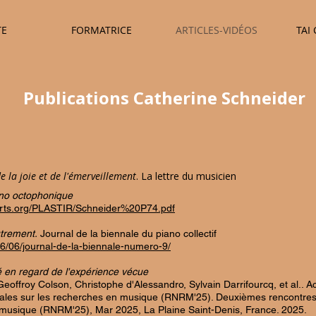
TE
FORMATRICE
ARTICLES-VIDÉOS
TAI
Publications Catherine Schneider
e la joie et de l'émerveillement
. La lettre du musicien
ano octophonique
s-arts.org/PLASTIR/Schneider%20P74.pdf
trement.
Journal de la biennale du piano collectif
06/06/journal-de-la-biennale-numero-9/
té en regard de l'expérience vécue
Geoffroy Colson, Christophe d'Alessandro, Sylvain Darrifourcq, et al.. A
ales sur les recherches en musique (RNRM'25). Deuxièmes rencontre
 musique (RNRM'25), Mar 2025, La Plaine Saint-Denis, France. 2025.