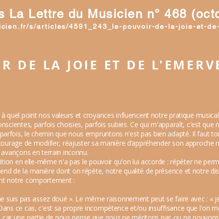
s La Lettre du Musicien n° 468 (oct
icien.fr/s/articles/4591_243_le-pouvoir-de-la-joie-et-de
R DE LA JOIE ET DE L'EMER
s à quel point nos valeurs et croyances influencent notre pratique musica
conscientes, parfois choisies, parfois subies. Ce qui m'apparaît, c'est q
arfois, le chemin que nous empruntons n'est pas bien adapté. Il faut to
e courage de modifier, réajuster sa manière d’appréhender son approche m
s avançons en terrain inconnu.
étition en elle-même n'a pas le pouvoir qu'on lui accorde : répéter ne pe
end de la manière dont on répète, notre qualité de présence et notre disp
ent notre comportement :
 ne suis pas assez doué ». Le même raisonnement peut se faire avec : « je
 Dans ce cas, c'est sa propre incompétence et/ou insuffisance que l'on me
ar une partie de nous pense que nous ne méritons pas ou ne pouvons p