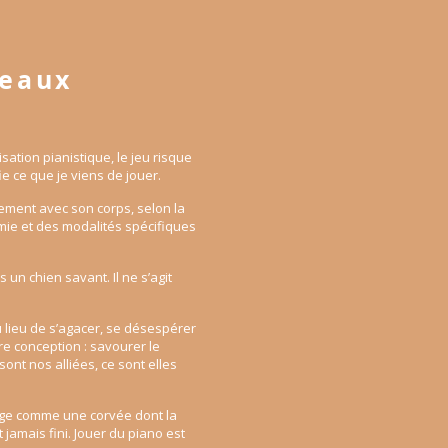
ceaux
isation pianistique, le jeu risque
ifie ce que je viens de jouer.
ralement avec son corps, selon la
mie et des modalités spécifiques
 un chien savant. Il ne s’agit
u lieu de s’agacer, se désespérer
re conception : savourer le
ont nos alliées, ce sont elles
ssage comme une corvée dont la
 jamais fini. Jouer du piano est