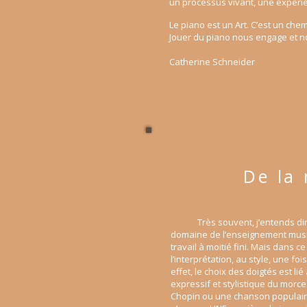
un processus vivant, une expéri
Le piano est un Art. C’est un ch
Jouer du piano nous engage et n
Catherine Schneider
De la 
Très souvent, j’entends dire « 
domaine de l’enseignement musica
travail à moitié fini. Mais dans 
l’interprétation, au style, une fo
effet, le choix des doigtés est l
expressif et stylistique du mor
Chopin ou une chanson populaire. 