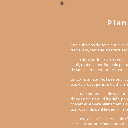
Pian
Il ne suffit pas de savoir quelles
d’être lent, saccadé, hésitant. Les 
La manière de lire et concevoir la 
configuration spécifique du pian
de son instrument. Toute connais
Un bon pianiste n’est pas celui qu
pas de dressage mais de chemineme
Le plus important est de savourer
de ses erreurs ou difficultés, pa
chemin et le vivre pleinement. L’a
qui nous indiquent le chemin, ell
Le piano, ainsi vécu, permet de s
libération serait le morceau « fin