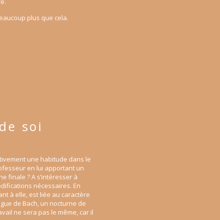
e.
beaucoup plus que cela.
de soi
tivement une habitude dans le
rofesseur en lui apportant un
e finale ? A s’intéresser à
modifications nécessaires. En
nt à elle, est liée au caractère
fugue de Bach, un nocturne de
avail ne sera pas le même, car il