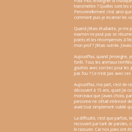
Pour moi, enseigner la musique r
transmettre ? Quelles sont les 
Personnellement c’est ainsi que
comment puis-je incarner les val
Quand j’étais étudiante, je me p
examen ne peut pas se résumer a
points et les récompenses à l’éc
mon prof ? J’étais outrée. J’avai
Aujourd’hui, quand j’enseigne, j
forêt. Tous les animaux terrifiés
gouttes avec son bec pour les jet
pas fou ? Ce n’est pas avec ces g
Aujourd’hui, ma part, c’est de ra
découvert à 15 ans, quad j’ai 
morceaux que j’avais choisi, par
personne ne s’était intéressé de
avait tout simplement oublié qu’
La difficulté, c’est que parfois,
recouvert par tant de paroles, co
le rassurer. Car nos joies ont é