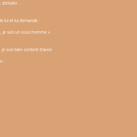
r, stimuler …
e lui et lui demande :
ier, je suis un sous homme ».
 je suis bien content d’avoir
x :