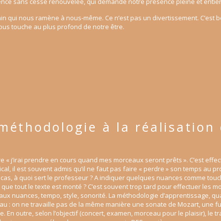
ence sans cesse renouvelée, qui demande notre présence pleine et entièr
emin qui nous ramène à nous-même. Ce n’est pas un divertissement. C’est 
ous touche au plus profond de notre être.
méthodologie à la réalisation 
j’irai prendre en cours quand mes morceaux seront prêts ». C’est effec
l, il est souvent admis qu’il ne faut pas faire « perdre » son temps au p
ce cas, à quoi sert le professeur ? A indiquer quelques nuances comme touch
is que tout le texte est monté ? C’est souvent trop tard pour effectuer les 
ié aux nuances, tempo, style, sonorité. La méthodologie d’apprentissage, qua
ceau : on ne travaille pas de la même manière une sonate de Mozart, une 
En outre, selon l’objectif (concert, examen, morceau pour le plaisir), le tr