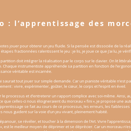
o : l’apprentissage des mor
 notes jouer pour obtenir un jeu fluide. Si la pensée est dissociée de la réal
étapes fractionnées ralentissent le jeu : je lis, je joue ce que j’ai lu, je vér
partition doit intégrer la réalisation par le corps sur le clavier. On lit litté
o. Chaque instrumentiste appréhende sa partition en fonction de l’ergono
sance véritable est incarnée.
i saurait tout jouer sur simple demande. Car un pianiste véritable n’est pas
nt : vivre, expérimenter, goûter, le cœur, le corps et l’esprit en éveil.
 le processus et d’entretenir un rapport complice avec soi-même. Ainsi, a
rce que celles-ci nous éloigneraient du morceau « fini », je propose une aut
pprentissage se fait au cours de ce processus, les erreurs, les faiblesses s
es nous guident sur la voie d’un jeu vivant, pleinement habité.
’épanouir, se révéler, et toucher à la dimension de l’Art. Vivre l’apprenti
i », est le meilleur moyen de déprimer et se déprécier. Car un morceau n’est