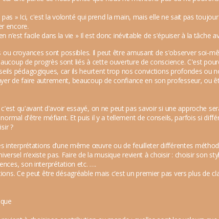
ai pas » Ici, c'est la volonté qui prend la main, mais elle ne sait pas touj
er encore.
rien n’est facile dans la vie » Il est donc inévitable de s'épuiser à la tâche a
u croyances sont possibles. Il peut être amusant de s'observer soi-mê
aucoup de progrès sont liés à cette ouverture de conscience. C'est pourquoi
seils pédagogiques, car ils heurtent trop nos convictions profondes ou n
ayer de faire autrement, beaucoup de confiance en son professeur, ou 
s, c'est qu'avant d'avoir essayé, on ne peut pas savoir si une approche se
 normal d'être méfiant. Et puis il y a tellement de conseils, parfois si dif
ir ?
uses interprétations d’une même œuvre ou de feuilleter différentes méth
sel n’existe pas. Faire de la musique revient à choisir : choisir son style
ences, son interprétation etc. ….
stions. Ce peut être désagréable mais c’est un premier pas vers plus de 
ique