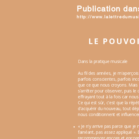
Publication dan
http://www.lalettredumus
LE POUVOI
Dans la pratique musicale
Au fil des années, je m'aperçoi
parfois conscientes, parfois in
que ce que nous croyons. Mais p
s’arrêter pour observer, puis l
effrayant tout à la fois car nou
Ce qui est sûr, c'est que la rép
d'acquérir du nouveau, tout dép
nous conditionnent et influenc
« Je n'y arrive pas parce que je
fainéant, pas assez appliqué ».
recommencer encore et encore c