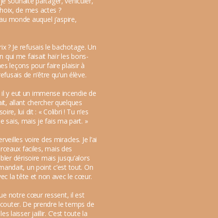
je souhaite partager, véhiculer,
choix, de mes actes ?
au monde auquel j’aspire,
ix ? Je refusais le bachotage. Un
 qui me faisait haïr les bons-
s leçons pour faire plaisir à
efusais de n’être qu’un élève.
e, il y eut un immense incendie de
vait, allant chercher quelques
, lui dit : « Colibri ! Tu n’es
le sais, mais je fais ma part. »
eilles voire des miracles. Je l’ai
ceaux faciles, mais des
bler dérisoire mais jusqu’alors
mandait, un point c’est tout. On
vec la tête et non avec le cœur.
que notre cœur ressent, il est
l’écouter. De prendre le temps de
aisser jaillir. C’est toute la