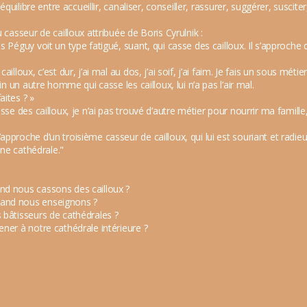
’équilibre entre accueillir, canaliser, conseiller, rassurer, suggérer, suscite
 casseur de cailloux attribuée de Boris Cyrulnik :
 Péguy voit un type fatigué, suant, qui casse des cailloux. Il s’approche d
illoux, c’est dur, j’ai mal au dos, j’ai soif, j’ai faim. Je fais un sous mét
in un autre homme qui casse les cailloux, lui n’a pas l’air mal.
aites ? »
sse des cailloux, je n’ai pas trouvé d’autre métier pour nourrir ma famille,
pproche d’un troisième casseur de cailloux, qui lui est souriant et radieu
 une cathédrale."
nd nous cassons des cailloux ?
and nous enseignons ?
 bâtisseurs de cathédrales ?
ner à notre cathédrale intérieure ?